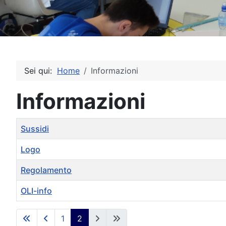
Sei qui:
Home
Informazioni
Informazioni
Titolo
Sussidi
Logo
Regolamento
OLI-info
Articoli
1
2